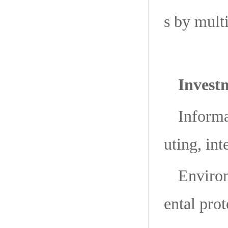
s by multi
Invest
Informa
uting, int
Environ
ental prot