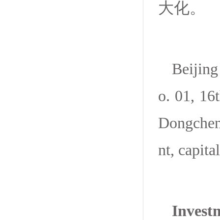
大化。
Beijing
o. 01, 16
Dongcheng
nt, capit
Invest