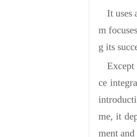
It uses
m focuses
g its suc
Except 
ce integr
introducti
me, it de
ment and 