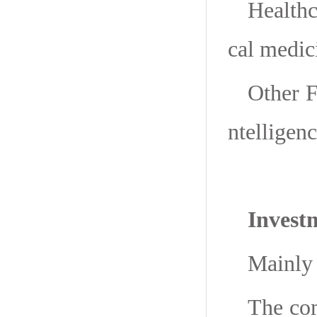
Healthc
cal medic
Other F
ntelligenc
Invest
Mainly 
The com