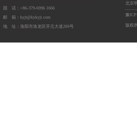
北京
固 话：+86-379-6996 1666
豫ICP
邮 箱：kyjt@kykyjt.com
版权
地 址：洛阳市洛龙区开元大道269号