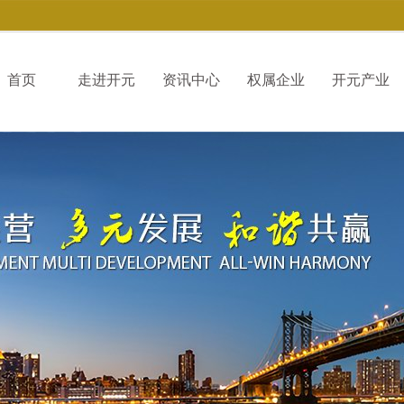
首页
走进开元
资讯中心
权属企业
开元产业