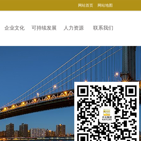
网站首页
网站地图
企业文化
可持续发展
人力资源
联系我们