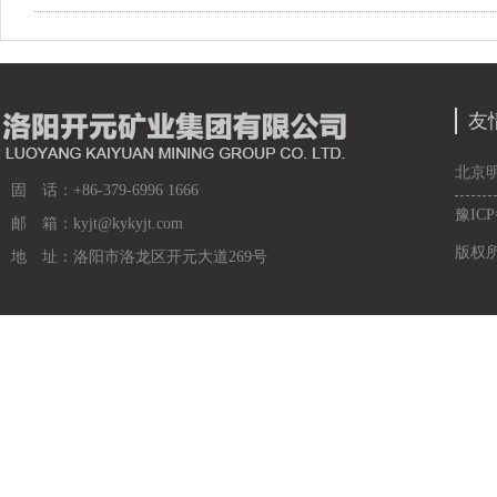
友
北京
固 话：+86-379-6996 1666
豫ICP
邮 箱：kyjt@kykyjt.com
版权
地 址：洛阳市洛龙区开元大道269号