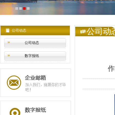
公司动
公司动态
公司动态
数字报纸
作