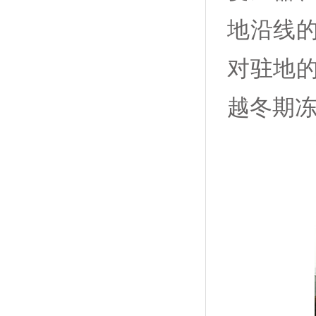
地沿线
对驻地
越冬期冻