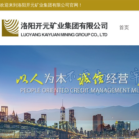
欢迎来到洛阳开元矿业集团有限公司官网！
首页