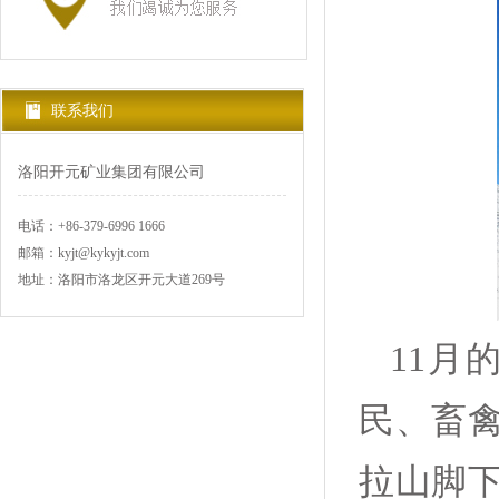
联系我们
洛阳开元矿业集团有限公司
电话：+86-379-6996 1666
邮箱：kyjt@kykyjt.com
地址：洛阳市洛龙区开元大道269号
11
民、畜
拉山脚