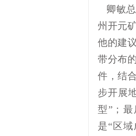
卿敏
州开元
他的建
带分布
件，结合
步开展
型”；
是“区