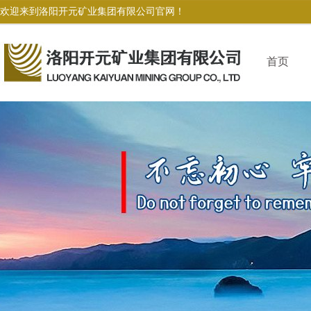
欢迎来到洛阳开元矿业集团有限公司官网！
首页