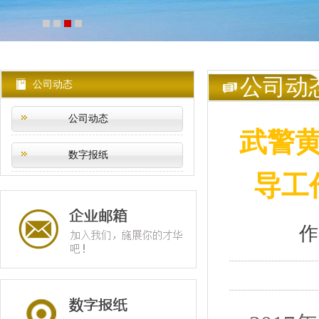
公司动
公司动态
公司动态
武警
数字报纸
导工
作