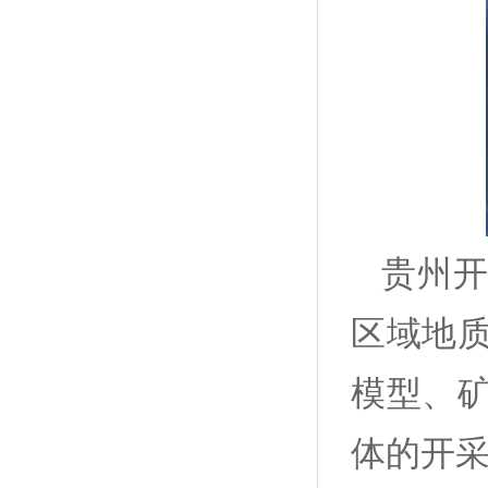
贵州
区域地
模型、
体的开