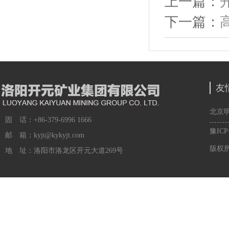
上一篇：
下一篇：
友
北京
固 话：+86-379-6996 1666
豫ICP
邮 箱：kyjt@kykyjt.com
版权
地 址：洛阳市洛龙区开元大道269号