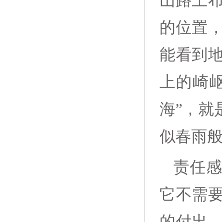
山路上
的位置
能看到
上的崎
海”，就
似春雨
责任
它不需
的付出