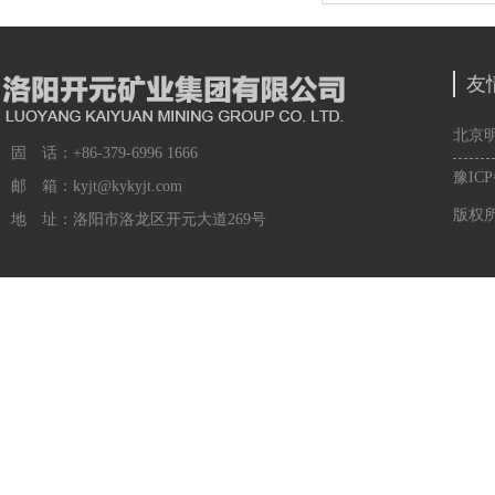
友
北京
固 话：+86-379-6996 1666
豫ICP
邮 箱：kyjt@kykyjt.com
版权
地 址：洛阳市洛龙区开元大道269号