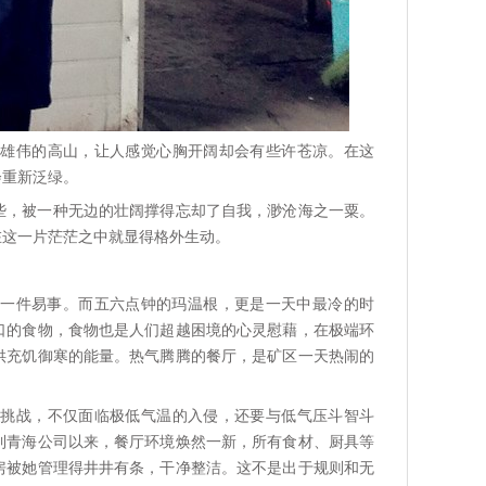
上雄伟的高山，让人感觉心胸开阔却会有些许苍凉。在这
会重新泛绿。
些，被一种无边的壮阔撑得忘却了自我，渺沧海之一粟。
在这一片茫茫之中就显得格外生动。
。
是一件易事。而五六点钟的玛温根，更是一天中最冷的时
口的食物，食物也是人们超越困境的心灵慰藉，在极端环
供充饥御寒的能量。热气腾腾的餐厅，是矿区一天热闹的
种挑战，不仅面临极低气温的入侵，还要与低气压斗智斗
到青海公司以来，餐厅环境焕然一新，所有食材、厨具等
房被她管理得井井有条，干净整洁。这不是出于规则和无