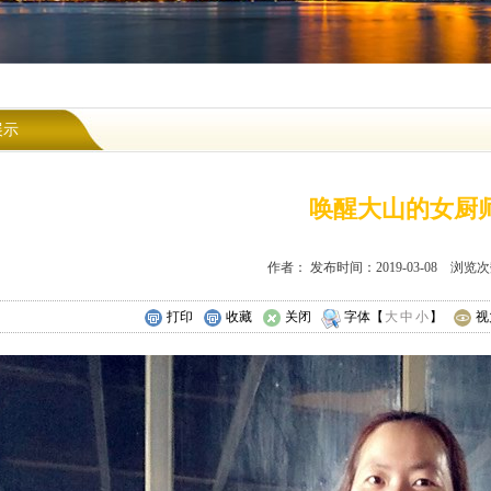
展示
唤醒大山的女厨
作者： 发布时间：2019-03-08 浏览次
打印
收藏
关闭
字体【
大
中
小
】
视