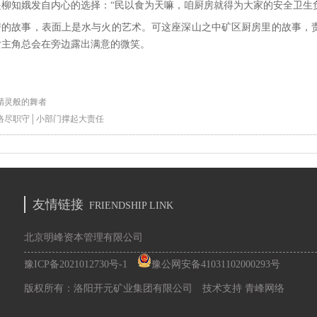
是柳知娥发自内心的选择：“民以食为天嘛，咱厨房就得为大家的安全卫生
房的故事，表面上是水与火的艺术。可这座深山之中矿区厨房里的故事，
女主角总会在旁边露出满意的微笑。
精灵般的舞者
恪尽职守│小部门撑起大责任
友情链接
FRIENDSHIP LINK
北京明峰资本管理有限公司
豫ICP备2021012730号-1
豫公网安备41031102000293号
版权所有：洛阳开元矿业集团有限公司 技术支持 青峰网络