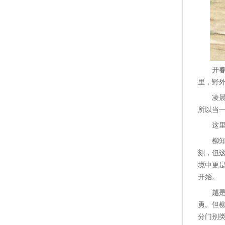
开
里，野
凌
所以当
这
柳
刻，但
境中更
开始。
越
勇。但
分门别