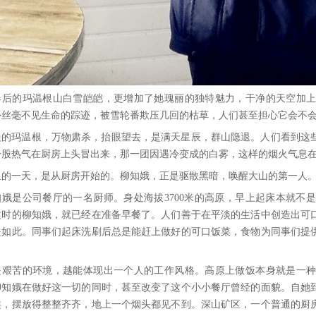
春后的玛温根山白雪皑皑，更增加了她瑰丽的独特魅力，干净的天空加
外丝毫不见生命的踪迹，被雪轮番欺压几回的枯草，人们甚至担心它会不
晨的玛温根，万物肃杀，抬眼望去，是满天星辰，群山隐退。人们看到这
一股热气在厨房上头冒出来，那一团因遇冷变成的白雾，这样的烟火气息
里的一天，是从厨房开始的。柳知娥，正是驱散黑暗，唤醒大山的第一人
知娥是公司餐厅的一名厨师。身处海拔3700米的高原，早上起床本就不
这时的柳知娥，就已经在准备早餐了。人们善于在平淡的生活中创造出可
是如此。同事们起床洗刷后总是能赶上做好的可口饭菜，食物为同事们提
是艰苦的环境，越能体现出一个人的工作风格。高原上做饭本身就是一
柳知娥在做好这一切的同时，甚至改变了这个小小餐厅曾经的面貌。自她
类，摆放得整整齐齐，地上一个烟头都见不到。深山矿区，一个普通的厨