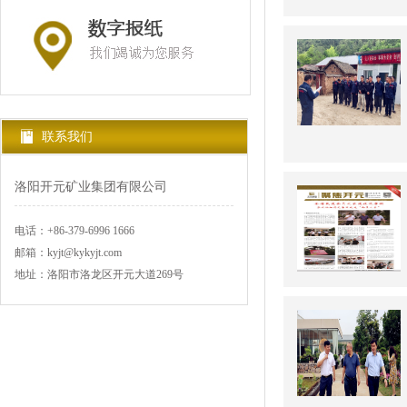
联系我们
洛阳开元矿业集团有限公司
电话：+86-379-6996 1666
邮箱：kyjt@kykyjt.com
地址：洛阳市洛龙区开元大道269号