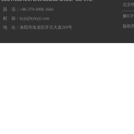
北京
固 话：+86-379-6996 1666
豫ICP
邮 箱：kyjt@kykyjt.com
版权
地 址：洛阳市洛龙区开元大道269号