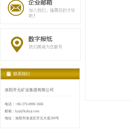
联系我们
洛阳开元矿业集团有限公司
电话：+86-379-6996 1666
邮箱：kyjt@kykyjt.com
地址：洛阳市洛龙区开元大道269号