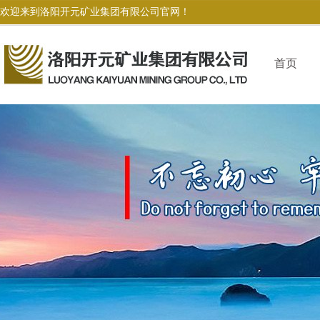
欢迎来到洛阳开元矿业集团有限公司官网！
首页