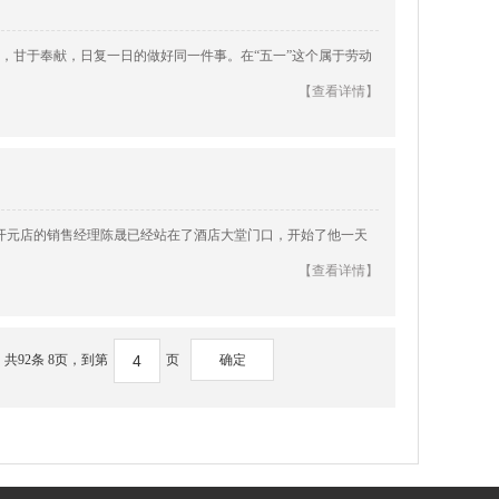
，甘于奉献，日复一日的做好同一件事。在“五一”这个属于劳动
【查看详情】
开元店的销售经理陈晟已经站在了酒店大堂门口，开始了他一天
【查看详情】
共92条 8页，到第
页
确定