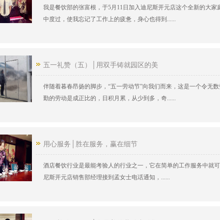
我是餐饮部的张富根，于5月11日加入迪尼斯开元店这个全新的大
中度过，使我忘记了工作上的疲惫，身心也得到......
五一礼赞（五）│用双手铸就园区的美
伴随着暮春昂扬的脚步，“五一劳动节”向我们而来，这是一个令无
勤的劳动是成正比的，日积月累，从少到多，奇......
用心服务│胜在服务，赢在细节
酒店餐饮行业是最能考验人的行业之一，它在简单的工作服务中就可以
尼斯开元店销售部经理接到孟女士电话通知，......