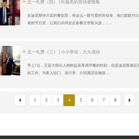
五一礼赞（四）│向最美的劳动者致敬
在迪尼斯伊川店的餐饮部，有这么一群可爱的劳动者，他们默默付出
者的节日里，让我们共同走近备餐主管鲁兴波，......
五一礼赞（三）│小小举动，大大感动
早上7点，正是大部分人刚刚起床享用早餐的时刻，但是迪尼斯酒店
的工作。为客人拉门、送行李、介绍酒店设施设......
1
2
3
4
5
6
7
8